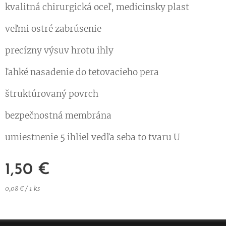
kvalitná chirurgická oceľ, medicinsky plast
veľmi ostré zabrúsenie
precízny výsuv hrotu ihly
ľahké nasadenie do tetovacieho pera
štruktúrovaný povrch
bezpečnostná membrána
umiestnenie 5 ihliel vedľa seba to tvaru U
1,50
€
0,08 € / 1 ks