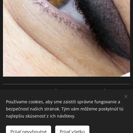
Všetky práva vyhradené ©- 2024 DS HARMONY ®
Cookies
Používame cookies, aby sme zaistili správne fungovanie a
Jazyky
bezpečnosť našich stránok. Tým vám môžeme poskytnúť tú
Slovenčina
English
najlepšiu skúsenosť z ich návštevy.
Prijať nevyhnutné
Prijať všetko
DO KOŠÍKA