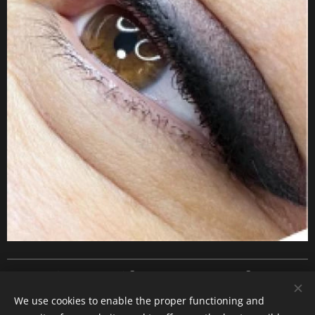
Všetky práva vyhradené ©- 2024 DS HARMONY ®
Cookies
We use cookies to enable the proper functioning and
Languages