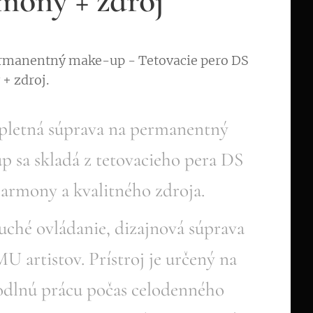
mony + zdroj
ermanentný make-up - Tetovacie pero DS
+ zdroj.
letná súprava na permanentný
p sa skladá z tetovacieho pera DS
armony a kvalitného zdroja.
ché ovládanie, dizajnová súprava
U artistov. Prístroj je určený na
dlnú prácu počas celodenného