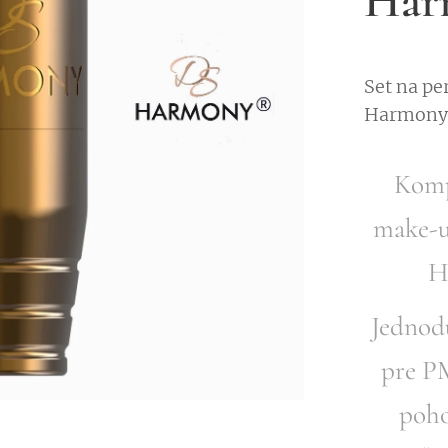
Har
Set na p
Harmony 
Komp
make-u
H
Jednodu
pre PM
poho