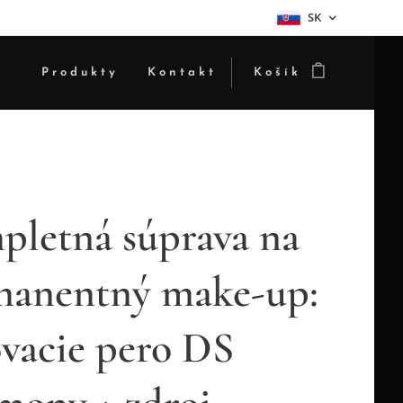
SK
Produkty
Kontakt
Košík
letná súprava na
manentný make-up:
vacie pero DS