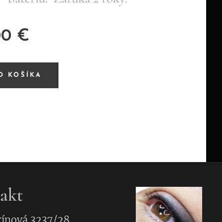
00
€
O KOŠÍKA
akt
ínová 3237/28,