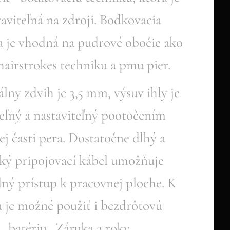
taviteľná na zdroji. Bodkovacia
a je vhodná na pudrové obočie ako
 hairstrokes techniku a pmu pier.
ny zdvih je 3,5 mm, výsuv ihly je
teľný a nastaviteľný pootočením
ej časti pera. Dostatočne dlhý a
ý pripojovací kábel umožňuje
ný prístup k pracovnej ploche. K
 je možné použiť i bezdrôtovú
batériu. Záruka 2 roky.