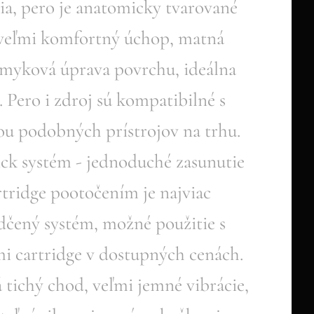
ia, pero je anatomicky tvarované
veľmi komfortný úchop, matná
šmyková úprava povrchu, ideálna
. Pero i zdroj sú kompatibilné s
ou podobných prístrojov na trhu.
ick systém - jednoduché zasunutie
rtridge pootočením je najviac
dčený systém, možné použitie s
i cartridge v dostupných cenách.
 tichý chod, veľmi jemné vibrácie,