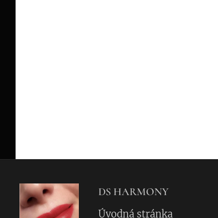
DS HARMONY
Úvodná stránka