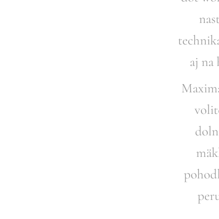
nas
technik
aj na
Maximál
voli
doln
mäkk
pohodl
peru