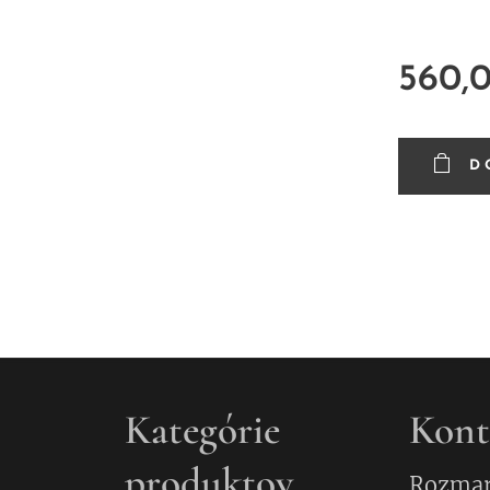
560,
D
Kategórie
Kont
produktov
Rozmar