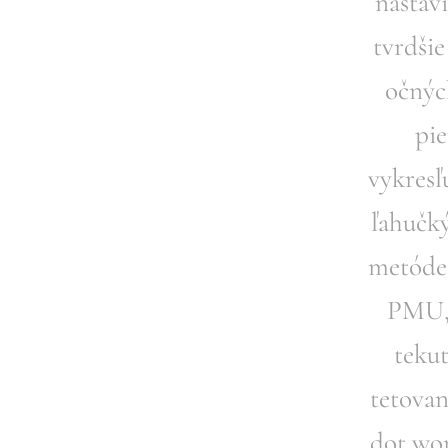
nastavi
tvrdši
očných
pie
vykresľ
ľahučk
metóde 
PMU,
teku
tetovan
dot wor