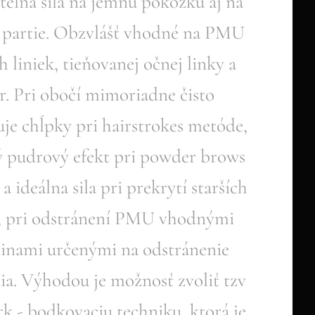
teľná sila na jemnú pokožku aj na
e partie. Obzvlášť vhodné na PMU
 liniek, tieňovanej očnej linky a
r. Pri obočí mimoriadne čisto
uje chĺpky pri hairstrokes metóde,
ý pudrový efekt pri powder brows
a ideálna sila pri prekrytí starších
 pri odstránení PMU vhodnými
tinami určenými na odstránenie
ia. Výhodou je možnosť zvoliť tzv
k - bodkovaciu techniku, ktorá je