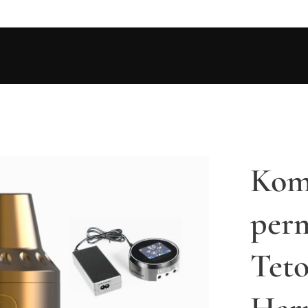
Komp
per
Teto