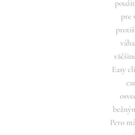
použit
pre 
proti
váha
väčšin
Easy cl
ca
osve
bežným
Pero má